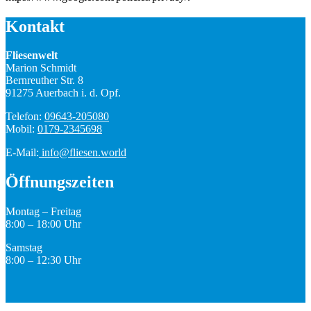
Kontakt
Fliesenwelt
Marion Schmidt
Bernreuther Str. 8
91275 Auerbach i. d. Opf.
Telefon:
09643-205080
Mobil:
0179-2345698
E-Mail:
info@fliesen.world
Öffnungszeiten
Montag – Freitag
8:00 – 18:00 Uhr
Samstag
8:00 – 12:30 Uhr