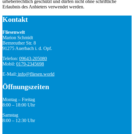
urheberrechtlich geschützt und dürfen nicht ohne schriftliche
Erlaubnis des Anbieters verwendet werden.
Kontakt
Fliesenwelt
Marion Schmidt
Bernreuther Str. 8
91275 Auerbach i. d. Opf.
Telefon:
09643-205080
Mobil:
0179-2345698
E-Mail:
info@fliesen.world
Öffnungszeiten
Montag – Freitag
8:00 – 18:00 Uhr
Samstag
8:00 – 12:30 Uhr